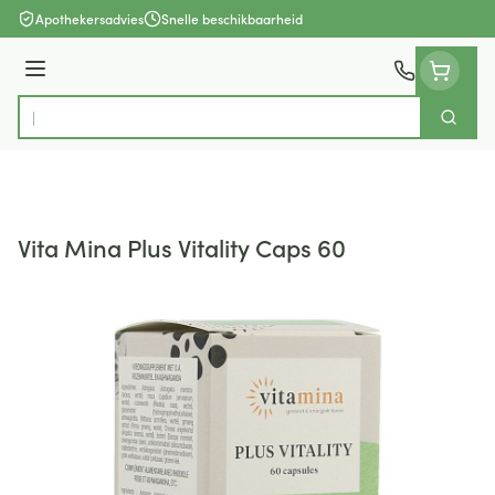
Ga naar de inhoud
Apothekersadvies
Snelle beschikbaarheid
Menu
Zoek
Product, merk, categorie...
Vita Mina Plus Vitality Caps 60