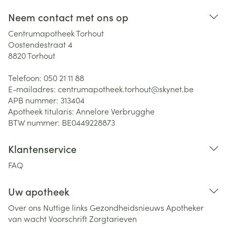
Neem contact met ons op
Centrumapotheek Torhout
Oostendestraat 4
8820
Torhout
Telefoon:
050 21 11 88
E-mailadres:
centrumapotheek.torhout@
skynet.be
APB nummer:
313404
Apotheek titularis:
Annelore Verbrugghe
BTW nummer:
BE0449228873
Klantenservice
FAQ
Uw apotheek
Over ons
Nuttige links
Gezondheidsnieuws
Apotheker
van wacht
Voorschrift
Zorgtarieven