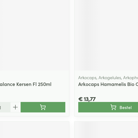
ging
Supplementen
Insectenwe
Mondmaskers
middelen
ssen
 -
id
d
Arkocaps, Arkogelules, Arkop
Balance Kersen Fl 250ml
Arkocaps Hamamelis Bio C
Zelfbruiner
Scheren
€ 13,77
Bestel