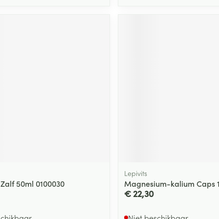
Lepivits
 Zalf 50ml 0100030
Magnesium-kalium Caps 12
€ 22,30
schikbaar
Niet beschikbaar