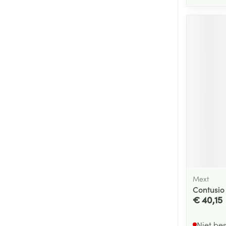
Mext
Contusio
€ 40,15
Niet be