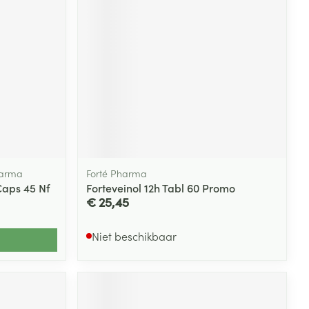
rende
Parfums en
geurproducten
harma
Forté Pharma
aps 45 Nf
Forteveinol 12h Tabl 60 Promo
€ 25,45
CBD
Niet beschikbaar