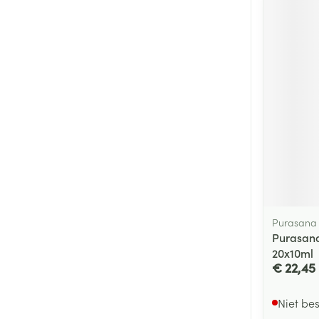
Purasana
Purasana
20x10ml
€ 22,45
Niet be