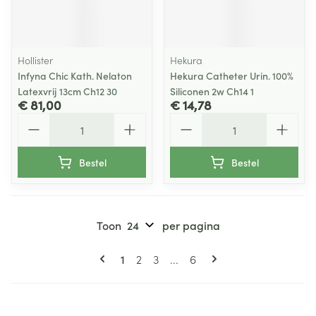
Hollister
Hekura
Infyna Chic Kath. Nelaton
Hekura Catheter Urin. 100%
Latexvrij 13cm Ch12 30
Siliconen 2w Ch14 1
€ 81,00
€ 14,78
Aantal
Aantal
Bestel
Bestel
Toon
per pagina
Pagina's
U lees momenteel pagina
Pagina
Pagina
Pagina
1
2
3
...
6