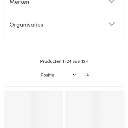
Merken
filter
Organisaties
filter
Producten
1
-
24
van
124
Sorteer op: