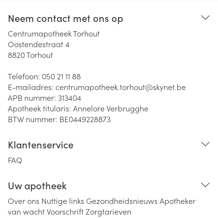
Neem contact met ons op
Centrumapotheek Torhout
Oostendestraat 4
8820
Torhout
Telefoon:
050 21 11 88
E-mailadres:
centrumapotheek.torhout@
skynet.be
APB nummer:
313404
Apotheek titularis:
Annelore Verbrugghe
BTW nummer:
BE0449228873
Klantenservice
FAQ
Uw apotheek
Over ons
Nuttige links
Gezondheidsnieuws
Apotheker
van wacht
Voorschrift
Zorgtarieven