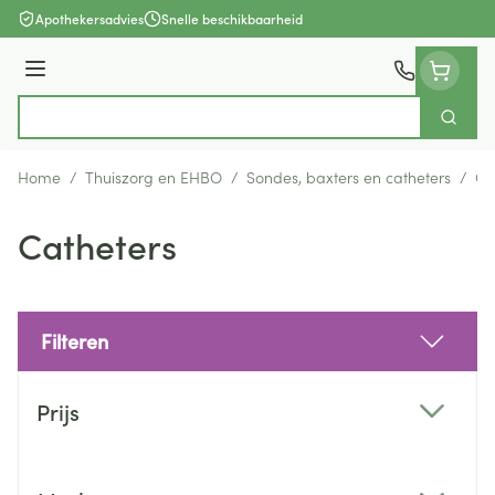
Ga naar de inhoud
Apothekersadvies
Snelle beschikbaarheid
Menu
Zoek
Product, merk, categorie...
Home
/
Thuiszorg en EHBO
/
Sondes, baxters en catheters
/
Ca
Catheters
Filteren
Doorgaan naar productlijst
Prijs
filter