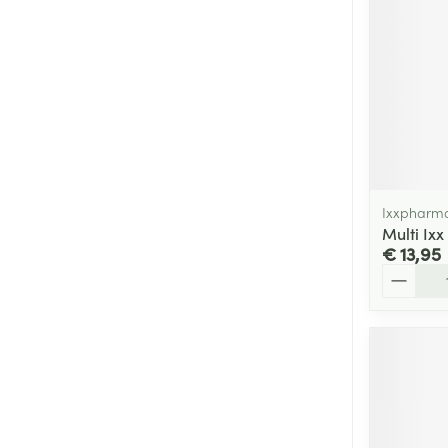
Ixxpharm
Multi Ix
€ 13,95
Aantal