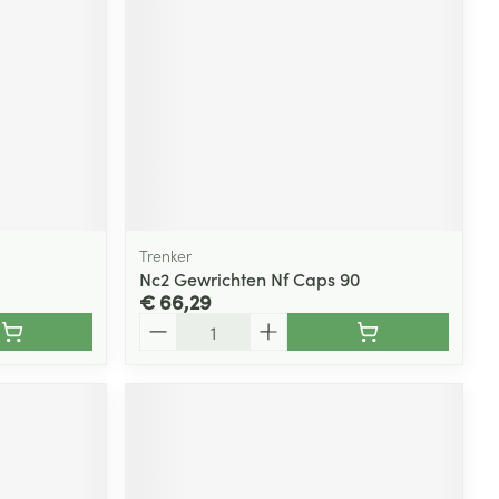
rende
Parfums en
geurproducten
Trenker
Nc2 Gewrichten Nf Caps 90
€ 66,29
Aantal
CBD