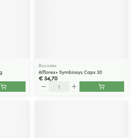
Biocodex
g
Alflorex+ Symbiosys Caps 30
€ 34,70
Aantal