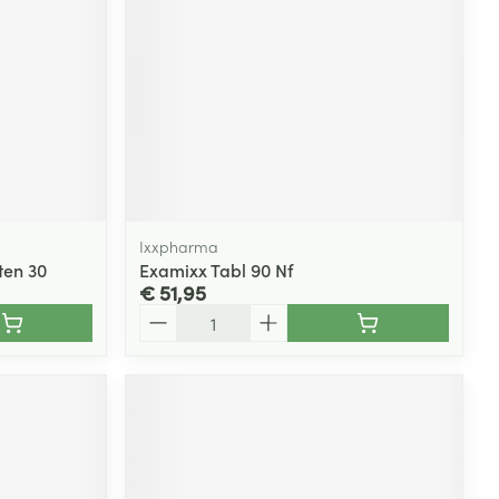
Ixxpharma
ten 30
Examixx Tabl 90 Nf
€ 51,95
Aantal