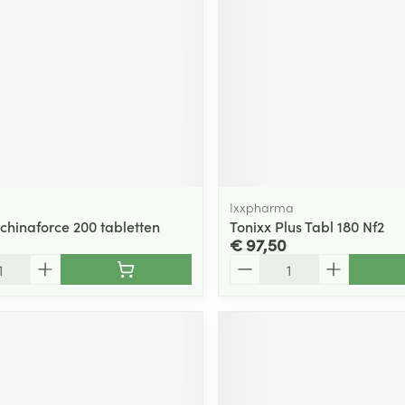
ging
Supplementen
Insectenwe
Mondmaskers
middelen
ssen
 -
id
d
Ixxpharma
Echinaforce 200 tabletten
Tonixx Plus Tabl 180 Nf2
€ 97,50
Aantal
Zelfbruiner
Scheren