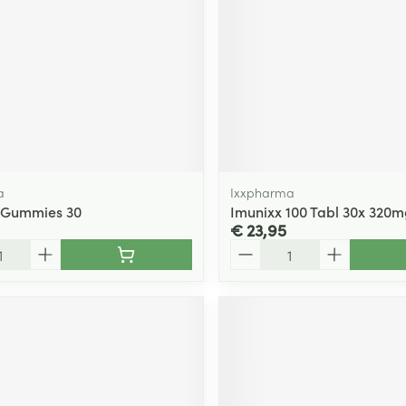
a
Ixxpharma
x Gummies 30
Imunixx 100 Tabl 30x 320m
€ 23,95
Aantal