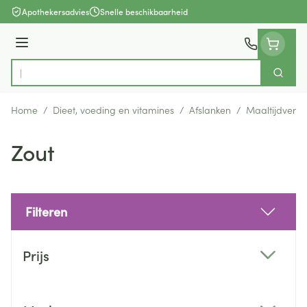
Ga naar de inhoud
Apothekersadvies
Snelle beschikbaarheid
Menu
Zoek
Product, merk, categorie...
Home
/
Dieet, voeding en vitamines
/
Afslanken
/
Maaltijdverv
Zout
Filteren
Doorgaan naar productlijst
Prijs
filter