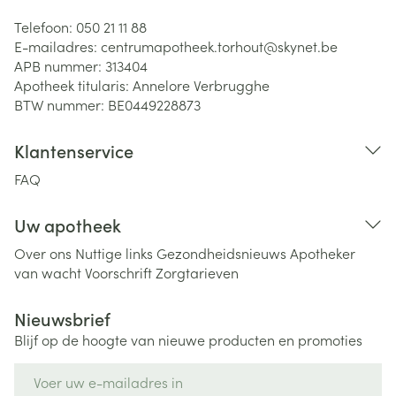
Telefoon:
050 21 11 88
E-mailadres:
centrumapotheek.torhout@
skynet.be
APB nummer:
313404
Apotheek titularis:
Annelore Verbrugghe
BTW nummer:
BE0449228873
Klantenservice
FAQ
Uw apotheek
Over ons
Nuttige links
Gezondheidsnieuws
Apotheker
van wacht
Voorschrift
Zorgtarieven
Nieuwsbrief
Blijf op de hoogte van nieuwe producten en promoties
E-mail adres