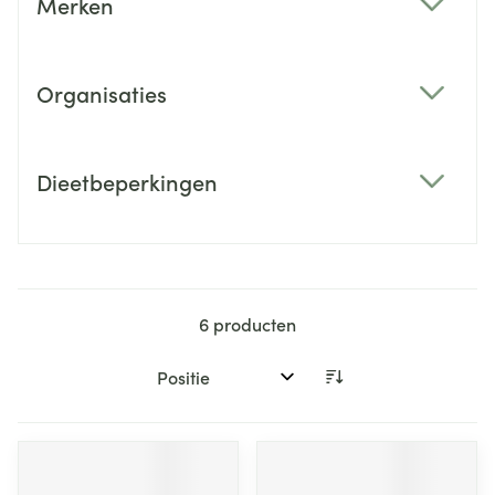
Merken
filter
Organisaties
filter
Dieetbeperkingen
filter
6
producten
Sorteer op: