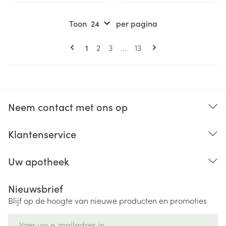
Toon
per pagina
Pagina's
U lees momenteel pagina
Pagina
Pagina
Pagina
1
2
3
...
13
Neem contact met ons op
Klantenservice
Uw apotheek
Nieuwsbrief
Blijf op de hoogte van nieuwe producten en promoties
E-mail adres