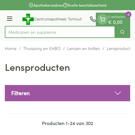
Dia 1 van 1
Ga naar de inhoud
Apothekersadvies
Snelle beschikbaarheid
0
0 artikelen
Menu
€ 0,00
Med
Zoek
Product, merk, categorie...
Home
/
Thuiszorg en EHBO
/
Lenzen en brillen
/
Lensproducte
Lensproducten
Filteren
Producten
1
-
24
van
302