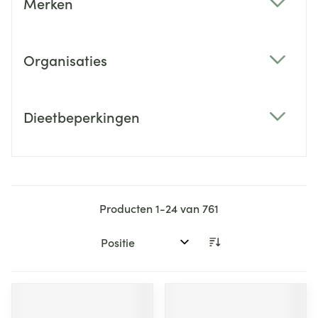
Merken
filter
Organisaties
filter
Dieetbeperkingen
filter
Producten
1
-
24
van
761
Sorteer op: