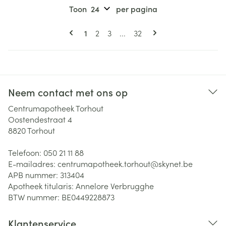
Toon
per pagina
Pagina's
U lees momenteel pagina
Pagina
Pagina
Pagina
1
2
3
...
32
Neem contact met ons op
Centrumapotheek Torhout
Oostendestraat 4
8820
Torhout
Telefoon:
050 21 11 88
E-mailadres:
centrumapotheek.torhout@
skynet.be
APB nummer:
313404
Apotheek titularis:
Annelore Verbrugghe
BTW nummer:
BE0449228873
Klantenservice