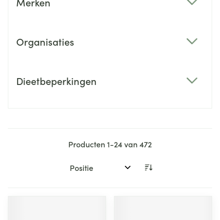
Merken
filter
Organisaties
filter
Dieetbeperkingen
filter
Producten
1
-
24
van
472
Sorteer op: