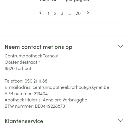
Pagina's
U lees momenteel pagina
Pagina
Pagina
Pagina
1
2
3
...
20
Neem contact met ons op
Centrumapotheek Torhout
Oostendestraat 4
8820
Torhout
Telefoon:
050 21 11 88
E-mailadres:
centrumapotheek.torhout@
skynet.be
APB nummer:
313404
Apotheek titularis:
Annelore Verbrugghe
BTW nummer:
BE0449228873
Klantenservice