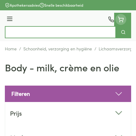
Ga naar de inhoud
Apothekersadvies
Snelle beschikbaarheid
Menu
Zoek
Product, merk, categorie...
Home
/
Schoonheid, verzorging en hygiëne
/
Lichaamsverzorgi
Body - milk, crème en olie
Filteren
Doorgaan naar productlijst
Prijs
filter