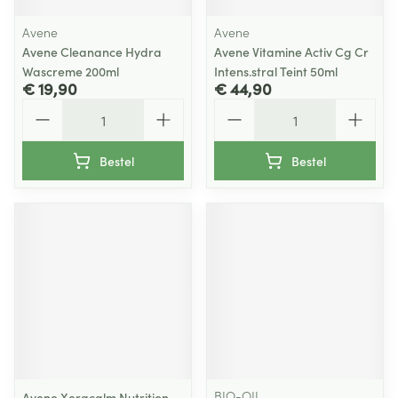
Avene
Avene
Avene Cleanance Hydra
Avene Vitamine Activ Cg Cr
Wascreme 200ml
Intens.stral Teint 50ml
€ 19,90
€ 44,90
Aantal
Aantal
Bestel
Bestel
BIO-OIL
Avene Xeracalm Nutrition