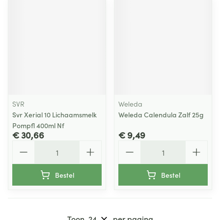
SVR
Weleda
Svr Xerial 10 Lichaamsmelk
Weleda Calendula Zalf 25g
Pompfl 400ml Nf
€ 30,66
€ 9,49
Aantal
Aantal
Bestel
Bestel
Toon
per pagina