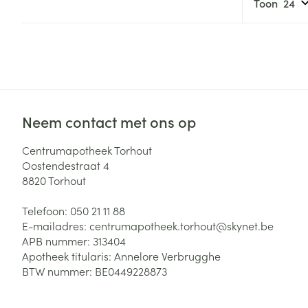
Toon
Neem contact met ons op
Centrumapotheek Torhout
Oostendestraat 4
8820
Torhout
Telefoon:
050 21 11 88
E-mailadres:
centrumapotheek.torhout@
skynet.be
APB nummer:
313404
Apotheek titularis:
Annelore Verbrugghe
BTW nummer:
BE0449228873