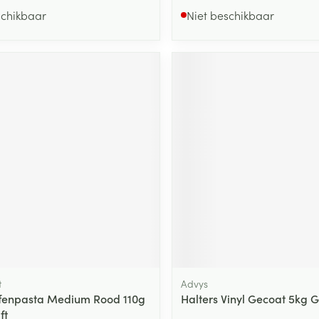
schikbaar
Niet beschikbaar
t
Advys
fenpasta Medium Rood 110g
Halters Vinyl Gecoat 5kg Gr
ft