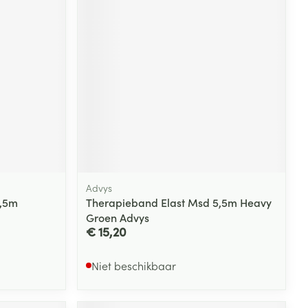
rende
Parfums en
geurproducten
Advys
5,5m
Therapieband Elast Msd 5,5m Heavy
Groen Advys
CBD
€ 15,20
Niet beschikbaar