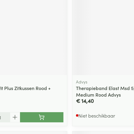
ging
Supplementen
Insectenwe
Mondmaskers
middelen
ssen
 -
id
d
Advys
tfit Plus Zitkussen Rood +
Therapieband Elast Msd 
Medium Rood Advys
Zelfbruiner
Scheren
€ 14,40
Niet beschikbaar