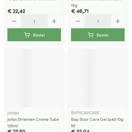
15g
€ 22,42
€ 46,71
Aantal
Aantal
Bestel
Bestel
Jaldes
BAPSCARCARE
Jailys Striemen Creme Tube
Bap Scar Care Gel Ip40 10g
125ml
Nf
€ 27,50
€ 32,04