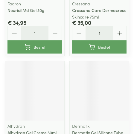
Fagron
Cressana
Nourisil Md Gel 30g
Cressana Care Dermacress
Skincare 75ml
€ 34,95
€ 35,00
Aantal
Aantal
Bestel
Bestel
Alhydran
Dermatix
Alhydran Gel Creme 30ml
Dermatix Gel Silicone Tube