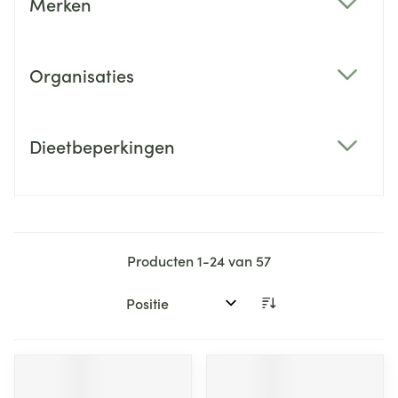
Merken
filter
Organisaties
filter
Dieetbeperkingen
filter
Producten
1
-
24
van
57
Sorteer op: