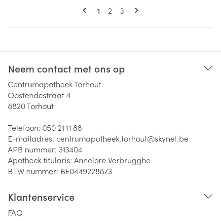
Pagina's
U lees momenteel pagina
Pagina
Pagina
1
2
3
Neem contact met ons op
Centrumapotheek Torhout
Oostendestraat 4
8820
Torhout
Telefoon:
050 21 11 88
E-mailadres:
centrumapotheek.torhout@
skynet.be
APB nummer:
313404
Apotheek titularis:
Annelore Verbrugghe
BTW nummer:
BE0449228873
Klantenservice
FAQ