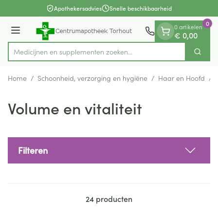
Dia 1 van 1
Ga naar de inhoud
Apothekersadvies
Snelle beschikbaarheid
0
0 artikelen
Menu
€ 0,00
Medicijnen en supplementen zoeken...
Zoek
Product, merk, categorie...
Home
/
Schoonheid, verzorging en hygiëne
/
Haar en Hoofd
/
Volume en vitaliteit
Filteren
24
producten