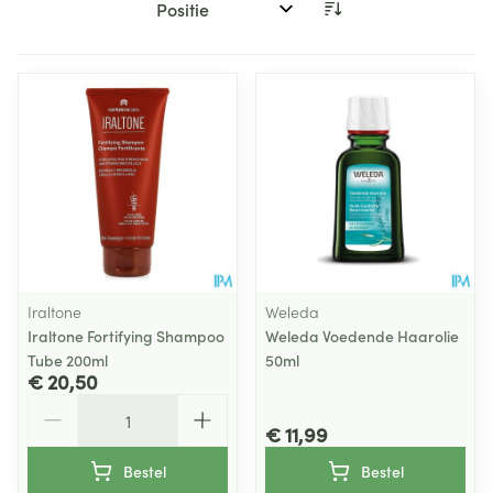
Sorteer op:
Iraltone
Weleda
Iraltone Fortifying Shampoo
Weleda Voedende Haarolie
Tube 200ml
50ml
€ 20,50
Aantal
€ 11,99
Bestel
Bestel