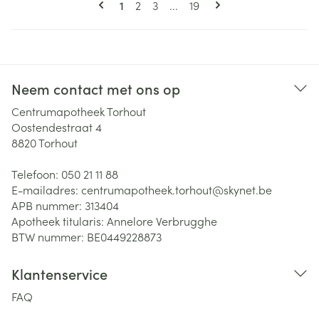
U lees momenteel pagina
Pagina
Pagina
Pagina
1
2
3
...
19
Neem contact met ons op
Centrumapotheek Torhout
Oostendestraat 4
8820
Torhout
Telefoon:
050 21 11 88
E-mailadres:
centrumapotheek.torhout@
skynet.be
APB nummer:
313404
Apotheek titularis:
Annelore Verbrugghe
BTW nummer:
BE0449228873
Klantenservice
FAQ