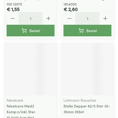
100 12075
1814000
€ 1,55
€ 2,80
Aantal
Aantal
Bestel
Bestel
Febelcare
Lohmann Rauscher
Febelcare Med2
Stella Depper 62/5 Ster 30-
Komp.n/inkl. Ster.
35mm 35941
10,0x10,0cm 10x1