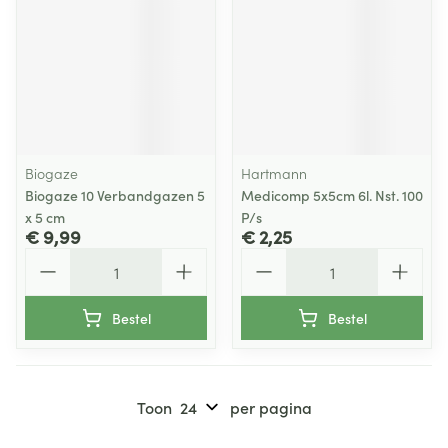
Biogaze
Hartmann
Biogaze 10 Verbandgazen 5
Medicomp 5x5cm 6l. Nst. 100
x 5 cm
P/s
€ 9,99
€ 2,25
Aantal
Aantal
Bestel
Bestel
Toon
per pagina
Pagina's