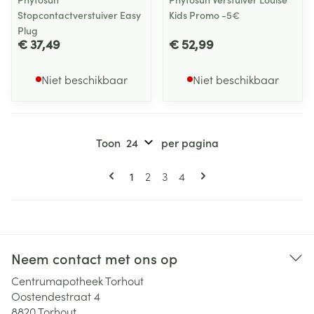
Stopcontactverstuiver Easy
Kids Promo -5€
Plug
€ 37,49
€ 52,99
Niet beschikbaar
Niet beschikbaar
Toon
per pagina
Pagina's
U lees momenteel pagina
Pagina
Pagina
Pagina
1
2
3
4
Neem contact met ons op
Centrumapotheek Torhout
Oostendestraat 4
8820
Torhout