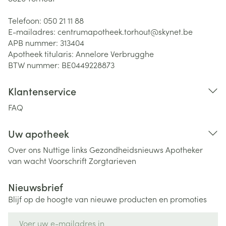
Telefoon:
050 21 11 88
E-mailadres:
centrumapotheek.torhout@
skynet.be
APB nummer:
313404
Apotheek titularis:
Annelore Verbrugghe
BTW nummer:
BE0449228873
Klantenservice
FAQ
Uw apotheek
Over ons
Nuttige links
Gezondheidsnieuws
Apotheker
van wacht
Voorschrift
Zorgtarieven
Nieuwsbrief
Blijf op de hoogte van nieuwe producten en promoties
E-mail adres