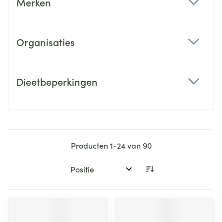
Merken
filter
Organisaties
filter
Dieetbeperkingen
filter
Producten
1
-
24
van
90
Sorteer op: