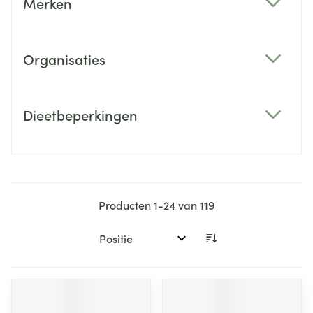
Merken
filter
Organisaties
filter
Dieetbeperkingen
filter
Producten
1
-
24
van
119
Sorteer op: