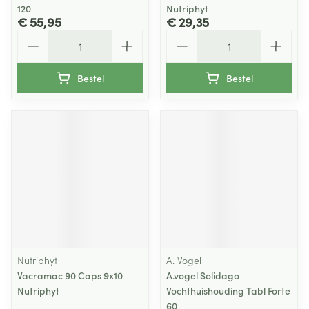
120
Nutriphyt
€ 55,95
€ 29,35
Aantal
Aantal
Bestel
Bestel
Nutriphyt
A. Vogel
Vacramac 90 Caps 9x10
A.vogel Solidago
Nutriphyt
Vochthuishouding Tabl Forte
60