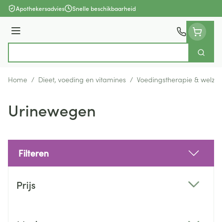
Ga naar de inhoud
Apothekersadvies
Snelle beschikbaarheid
Menu
Zoek
Product, merk, categorie...
Home
/
Dieet, voeding en vitamines
/
Voedingstherapie & welzijn
Urinewegen
Filteren
Doorgaan naar productlijst
Prijs
filter