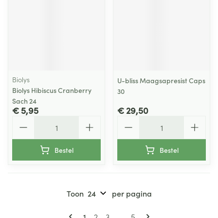
Biolys
U-bliss Maagsapresist Caps
Biolys Hibiscus Cranberry
30
Sach 24
€ 5,95
€ 29,50
Aantal
Aantal
Bestel
Bestel
Toon
per pagina
Pagina's
U lees momenteel pagina
Pagina
Pagina
Pagina
1
2
3
...
5