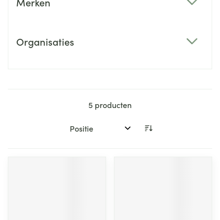
Merken
filter
Organisaties
filter
5
producten
Sorteer op: