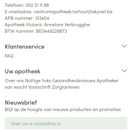
Telefoon:
050 21 11 88
E-mailadres:
centrumapotheek.torhout@
skynet.be
APB nummer:
313404
Apotheek titularis:
Annelore Verbrugghe
BTW nummer:
BE0449228873
Klantenservice
FAQ
Uw apotheek
Over ons
Nuttige links
Gezondheidsnieuws
Apotheker
van wacht
Voorschrift
Zorgtarieven
Nieuwsbrief
Blijf op de hoogte van nieuwe producten en promoties
E-mail adres