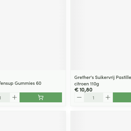
Grether's Suikervrij Pastil
efensup Gummies 60
citroen 110g
€ 10,80
Aantal