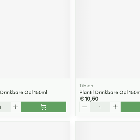
ging
Supplementen
Insectenwe
Mondmaskers
middelen
ssen
 -
id
d
Tilman
 Drinkbare Opl 150ml
Plantil Drinkbare Opl 150m
€ 10,50
Zelfbruiner
Scheren
Aantal