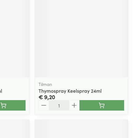
rende
Parfums en
geurproducten
Tilman
l
Thymospray Keelspray 24ml
€ 9,20
CBD
Aantal