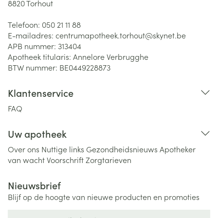
8820
Torhout
Telefoon:
050 21 11 88
E-mailadres:
centrumapotheek.torhout@
skynet.be
APB nummer:
313404
Apotheek titularis:
Annelore Verbrugghe
BTW nummer:
BE0449228873
Klantenservice
FAQ
Uw apotheek
Over ons
Nuttige links
Gezondheidsnieuws
Apotheker
van wacht
Voorschrift
Zorgtarieven
Nieuwsbrief
Blijf op de hoogte van nieuwe producten en promoties
E-mail adres