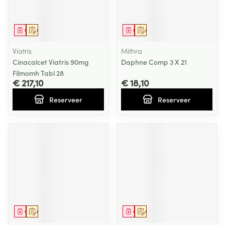
Geneesmiddel
Op voorschrift
Geneesmiddel
Op voorschrift
Viatris
Mithra
Cinacalcet Viatris 90mg
Daphne Comp 3 X 21
Filmomh Tabl 28
€ 217,10
€ 18,10
Reserveer
Reserveer
Geneesmiddel
Op voorschrift
Geneesmiddel
Op voorschrift