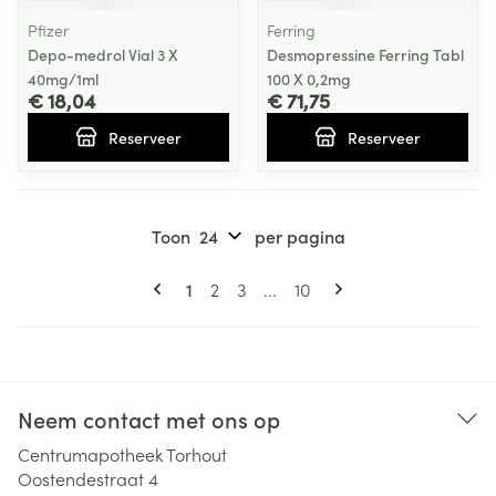
Pfizer
Ferring
Depo-medrol Vial 3 X
Desmopressine Ferring Tabl
40mg/1ml
100 X 0,2mg
€ 18,04
€ 71,75
Reserveer
Reserveer
Toon
per pagina
Pagina's
U lees momenteel pagina
Pagina
Pagina
Pagina
1
2
3
...
10
Neem contact met ons op
Centrumapotheek Torhout
Oostendestraat 4