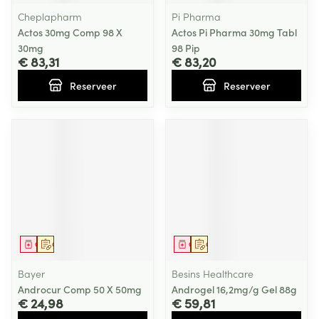
Cheplapharm
Pi Pharma
Actos 30mg Comp 98 X
Actos Pi Pharma 30mg Tabl
30mg
98 Pip
€ 83,31
€ 83,20
Reserveer
Reserveer
Geneesmiddel
Op voorschrift
Geneesmiddel
Op voorschrift
Bayer
Besins Healthcare
Androcur Comp 50 X 50mg
Androgel 16,2mg/g Gel 88g
€ 24,98
€ 59,81