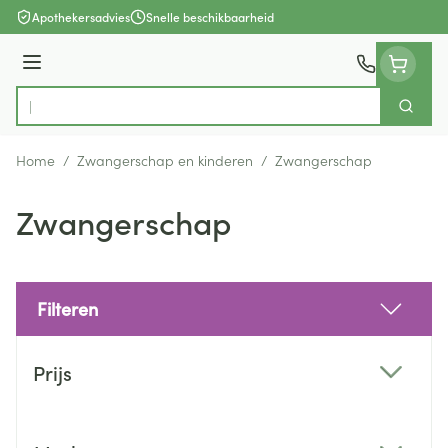
Ga naar de inhoud
Apothekersadvies
Snelle beschikbaarheid
Menu
Zoek
Product, merk, categorie...
Home
/
Zwangerschap en kinderen
/
Zwangerschap
Zwangerschap
Filteren
Doorgaan naar productlijst
Prijs
filter