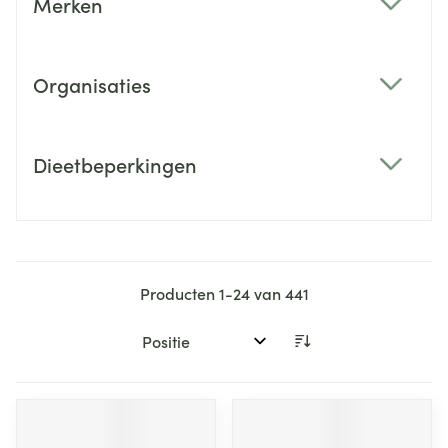
Merken
filter
Organisaties
filter
Dieetbeperkingen
filter
Producten
1
-
24
van
441
Sorteer op: