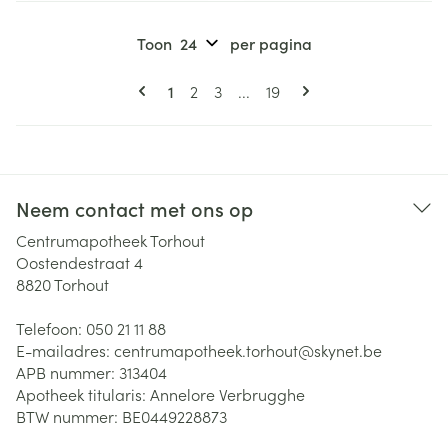
Toon
per pagina
Pagina's
U lees momenteel pagina
Pagina
Pagina
Pagina
1
2
3
...
19
Neem contact met ons op
Centrumapotheek Torhout
Oostendestraat 4
8820
Torhout
Telefoon:
050 21 11 88
E-mailadres:
centrumapotheek.torhout@
skynet.be
APB nummer:
313404
Apotheek titularis:
Annelore Verbrugghe
BTW nummer:
BE0449228873