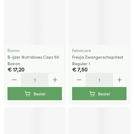
Boiron
Febelcare
B-ijzer Nutridoses Caps 50
Freyja Zwangerschapstest
Boiron
Regular 1
€ 17,20
€ 7,50
Aantal
Aantal
Bestel
Bestel