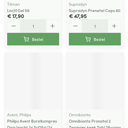
Tilman
Supradyn
Lactil Gel 56
Supradyn Prenatal Caps 60
€ 17,90
€ 47,95
Aantal
Aantal
Bestel
Bestel
Avent, Philips
Omnibionta
Philips Avent Borstkompres
Omnibionta Pronatal 2
Dag/nacht 24 Scf254/24
Zwanger.4wek Tabl 28+caps