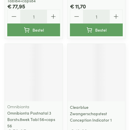
Tabl84+caps84
€ 77,95
€ 11,70
Aantal
Aantal
Bestel
Bestel
Omnibionta
Clearblue
Omnibionta Postnatal 3
Zwangerschapstest
Borstv.8wek Tabl 56+caps
Conception Indicator 1
56