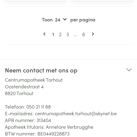
Toon
per pagina
Pagina's
U lees momenteel pagina
Pagina
Pagina
Pagina
1
2
3
...
6
Neem contact met ons op
Centrumapotheek Torhout
Oostendestraat 4
8820
Torhout
Telefoon:
050 21 11 88
E-mailadres:
centrumapotheek.torhout@
skynet.be
APB nummer:
313404
Apotheek titularis:
Annelore Verbrugghe
BTW nummer:
BE0449228873