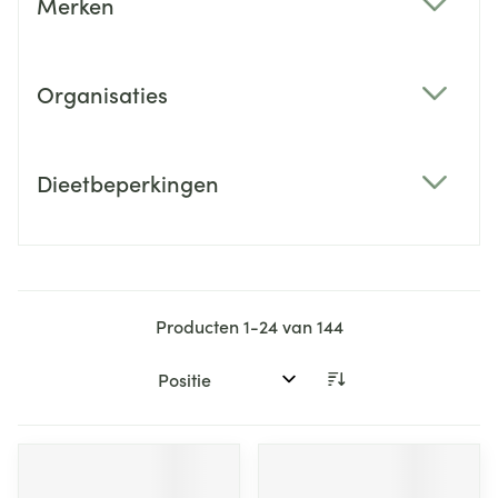
Merken
filter
Organisaties
filter
Dieetbeperkingen
filter
Producten
1
-
24
van
144
Sorteer op: