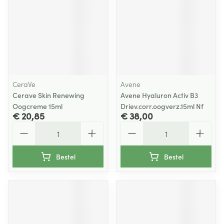
CeraVe
Avene
Cerave Skin Renewing
Avene Hyaluron Activ B3
Oogcreme 15ml
Driev.corr.oogverz.15ml Nf
€ 20,85
€ 38,00
Aantal
Aantal
Bestel
Bestel