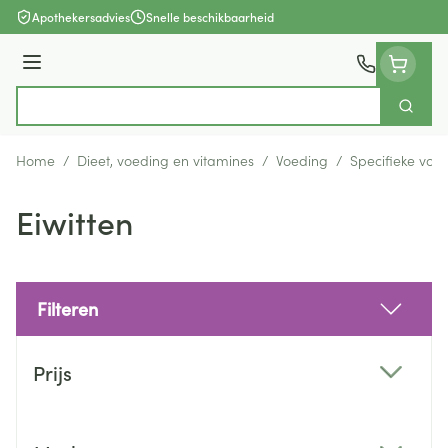
Ga naar de inhoud
Apothekersadvies
Snelle beschikbaarheid
Menu
Zoek
Product, merk, categorie...
Home
/
Dieet, voeding en vitamines
/
Voeding
/
Specifieke voe
Eiwitten
Filteren
Doorgaan naar productlijst
Prijs
filter