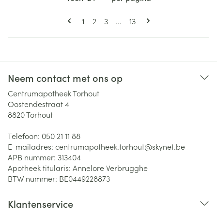
Pagina's
U lees momenteel pagina
Pagina
Pagina
Pagina
1
2
3
...
13
Neem contact met ons op
Centrumapotheek Torhout
Oostendestraat 4
8820
Torhout
Telefoon:
050 21 11 88
E-mailadres:
centrumapotheek.torhout@
skynet.be
APB nummer:
313404
Apotheek titularis:
Annelore Verbrugghe
BTW nummer:
BE0449228873
Klantenservice