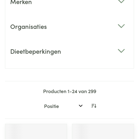
Merken
filter
Organisaties
filter
Dieetbeperkingen
filter
Producten
1
-
24
van
299
Sorteer op: