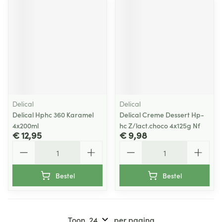
Delical
Delical
Delical Hphc 360 Karamel
Delical Creme Dessert Hp-
4x200ml
hc Z/lact.choco 4x125g Nf
€ 12,95
€ 9,98
Aantal
Aantal
Bestel
Bestel
Toon
per pagina