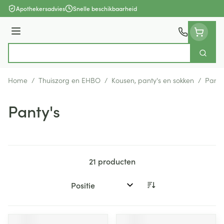
Ga naar de inhoud
Apothekersadvies
Snelle beschikbaarheid
Menu
Zoek
Product, merk, categorie...
Home
/
Thuiszorg en EHBO
/
Kousen, panty's en sokken
/
Panty
Panty's
21
producten
Sorteer op: