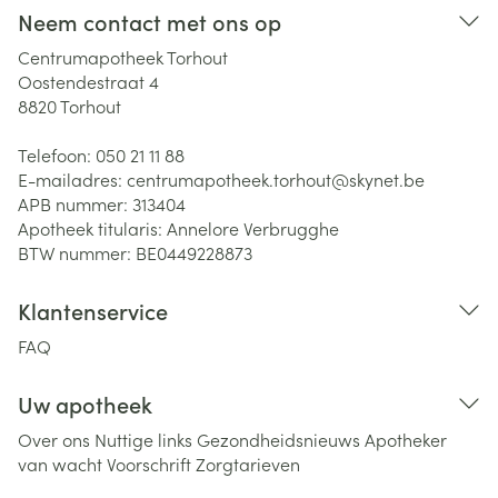
Neem contact met ons op
Centrumapotheek Torhout
Oostendestraat 4
8820
Torhout
Telefoon:
050 21 11 88
E-mailadres:
centrumapotheek.torhout@
skynet.be
APB nummer:
313404
Apotheek titularis:
Annelore Verbrugghe
BTW nummer:
BE0449228873
Klantenservice
FAQ
Uw apotheek
Over ons
Nuttige links
Gezondheidsnieuws
Apotheker
van wacht
Voorschrift
Zorgtarieven