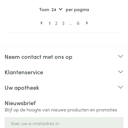
Toon
per pagina
Pagina's
U lees momenteel pagina
Pagina
Pagina
Pagina
1
2
3
...
6
Neem contact met ons op
Klantenservice
Uw apotheek
Nieuwsbrief
Blijf op de hoogte van nieuwe producten en promoties
E-mail adres