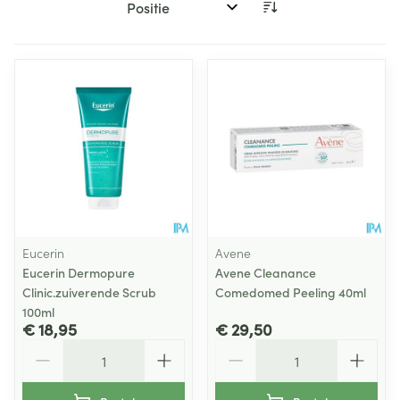
Sorteer op:
Eucerin
Avene
Eucerin Dermopure
Avene Cleanance
Clinic.zuiverende Scrub
Comedomed Peeling 40ml
100ml
€ 18,95
€ 29,50
Aantal
Aantal