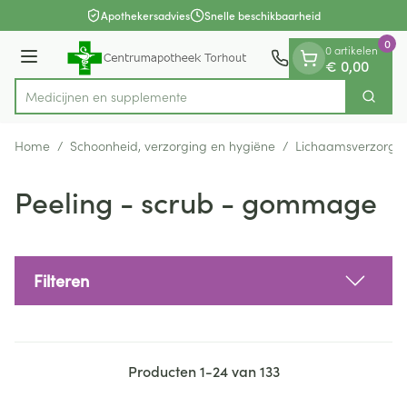
Dia 1 van 1
Ga naar de inhoud
Apothekersadvies
Snelle beschikbaarheid
0
0 artikelen
Menu
€ 0,00
Medici
Zoek
Product, merk, categorie...
Home
/
Schoonheid, verzorging en hygiëne
/
Lichaamsverzorgi
Peeling - scrub - gommage
Filteren
Producten
1
-
24
van
133