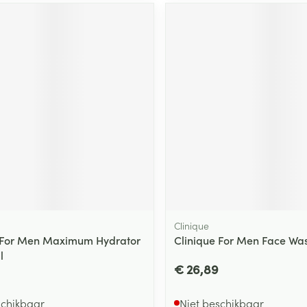
ging
Supplementen
Insectenwe
Mondmaskers
middelen
ssen
 -
id
d
Zelfbruiner
Scheren
Clinique
 For Men Maximum Hydrator
Clinique For Men Face Wa
l
€ 26,89
schikbaar
Niet beschikbaar