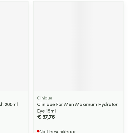
rende
Parfums en
geurproducten
CBD
Clinique
sh 200ml
Clinique For Men Maximum Hydrator
Eye 15ml
€ 37,76
Niet beschikbaar