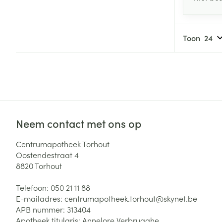
Toon
Neem contact met ons op
Centrumapotheek Torhout
Oostendestraat 4
8820
Torhout
Telefoon:
050 21 11 88
E-mailadres:
centrumapotheek.torhout@
skynet.be
APB nummer:
313404
Apotheek titularis:
Annelore Verbrugghe