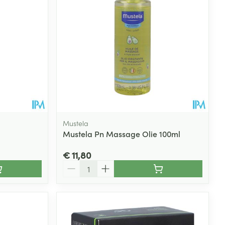
rende
Parfums en
geurproducten
Mustela
Mustela Pn Massage Olie 100ml
€ 11,80
Aantal
CBD