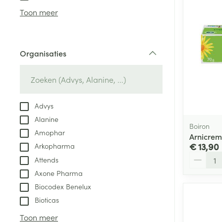
Aerosol access
Blaren
Creme, gel en 
Toon meer
Zuurstof
Eelt
Eksteroog - lik
Ademhalingsste
Organisaties
Toon meer
filter
Spieren en gew
Specifiek voor
Advys
Naalden en spu
Alanine
Lichaamsverzo
Boiron
Infecties
Amophar
Spuiten
Arnicrem
Deodorant
€ 13,90
Arkopharma
Oplossing voor 
Gezichtsverzor
Aantal
Attends
Naalden
Luizen
Axone Pharma
Naalden voor i
Biocodex Benelux
pennaalden
Bioticas
Diagnostica
Toon meer
Toon meer