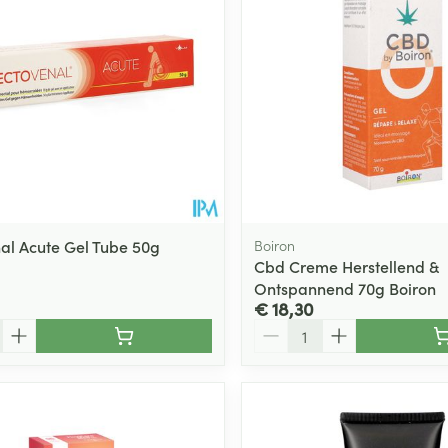
ging
Supplementen
Insectenwe
Mondmaskers
middelen
ssen
 -
id
d
al Acute Gel Tube 50g
Boiron
Cbd Creme Herstellend &
Ontspannend 70g Boiron
€ 18,30
Aantal
Zelfbruiner
Scheren