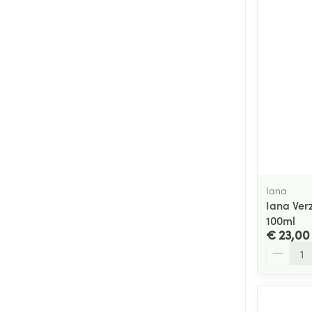
Iana
Iana Ve
100ml
€ 23,00
Aantal