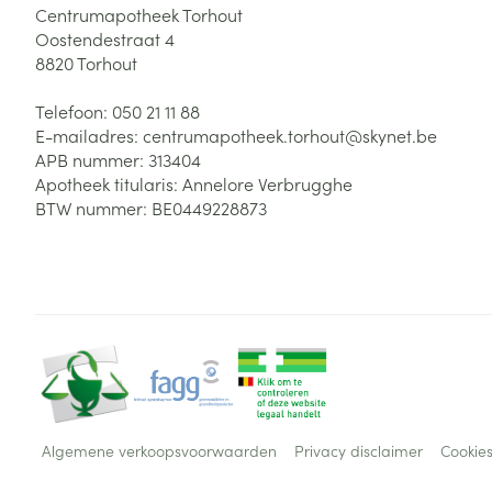
Centrumapotheek Torhout
Oostendestraat 4
8820
Torhout
Telefoon:
050 21 11 88
E-mailadres:
centrumapotheek.torhout@
skynet.be
APB nummer:
313404
Apotheek titularis:
Annelore Verbrugghe
BTW nummer:
BE0449228873
Algemene verkoopsvoorwaarden
Privacy disclaimer
Cookie