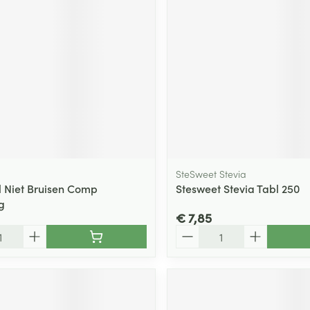
ging
Supplementen
Insectenwe
Mondmaskers
middelen
ssen
 -
id
d
SteSweet Stevia
 Niet Bruisen Comp
Stesweet Stevia Tabl 250
g
€ 7,85
Zelfbruiner
Scheren
Aantal