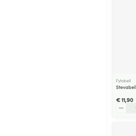
Fytobell
Stevabell
€ 11,90
Aantal