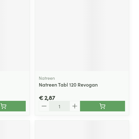
rende
Parfums en
geurproducten
Natreen
Natreen Tabl 120 Revogan
€ 2,87
CBD
Aantal