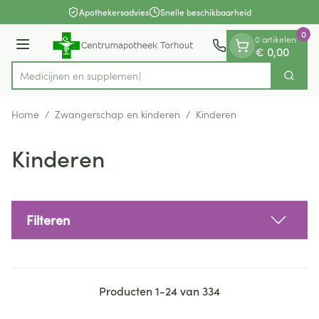
Dia 1 van 1
Ga naar de inhoud
Apothekersadvies
Snelle beschikbaarheid
0
0 artikelen
Menu
€ 0,00
Medi
Zoek
Product, merk, categorie...
Home
/
Zwangerschap en kinderen
/
Kinderen
Kinderen
Filteren
Producten
1
-
24
van
334