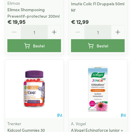
Elimax
Imutis Colic Fl Druppels 50ml
Elimax Shampooing
Nf
Preventif-protecteur 200ml
€ 19,95
€ 12,99
Aantal
Aantal
Bestel
Bestel
Trenker
A. Vogel
Kidcool Gummies 30
A.Vogel Echinaforce Junior +