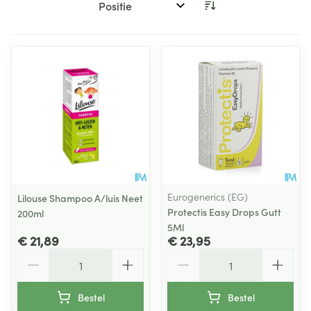
Sorteer op:
Eurogenerics (EG)
Lilouse Shampoo A/luis Neet
Protectis Easy Drops Gutt
200ml
5Ml
€ 21,89
€ 23,95
Aantal
Aantal
Bestel
Bestel