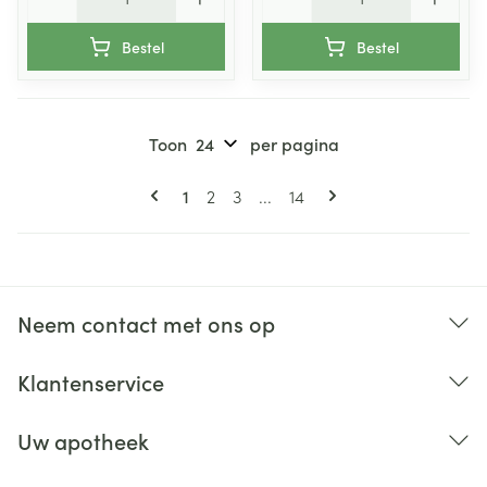
Bestel
Bestel
Toon
per pagina
Pagina's
U lees momenteel pagina
Pagina
Pagina
Pagina
1
2
3
...
14
Neem contact met ons op
Klantenservice
Uw apotheek