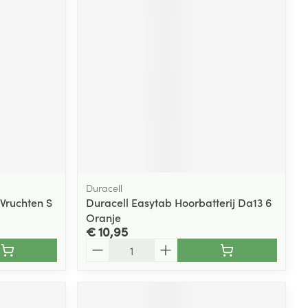
rende
Parfums en
geurproducten
Duracell
 Vruchten S
Duracell Easytab Hoorbatterij Da13 6
Oranje
CBD
€ 10,95
Aantal