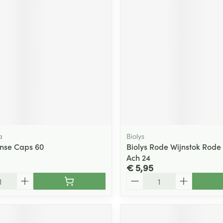
ging
Supplementen
Insectenwe
Mondmaskers
middelen
ssen
 -
id
d
a
Biolys
ense Caps 60
Biolys Rode Wijnstok Rode
Ach 24
Zelfbruiner
Scheren
€ 5,95
Aantal