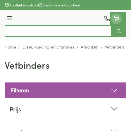
Ga naar de inhoud
Apothekersadvies
Snelle beschikbaarheid
Menu
Zoek
Product, merk, categorie...
Home
/
Dieet, voeding en vitamines
/
Afslanken
/
Vetbinders
Vetbinders
Filteren
Doorgaan naar productlijst
Prijs
filter