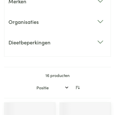
Merken
filter
Organisaties
filter
Dieetbeperkingen
filter
16
producten
Sorteer op: