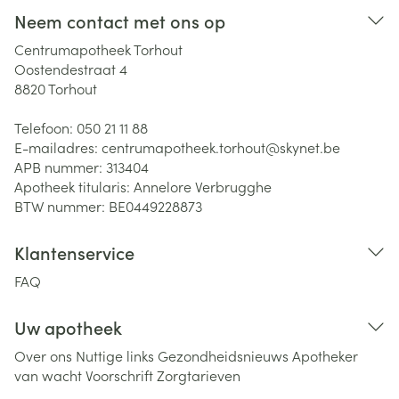
Neem contact met ons op
Centrumapotheek Torhout
Oostendestraat 4
8820
Torhout
Telefoon:
050 21 11 88
E-mailadres:
centrumapotheek.torhout@
skynet.be
APB nummer:
313404
Apotheek titularis:
Annelore Verbrugghe
BTW nummer:
BE0449228873
Klantenservice
FAQ
Uw apotheek
Over ons
Nuttige links
Gezondheidsnieuws
Apotheker
van wacht
Voorschrift
Zorgtarieven