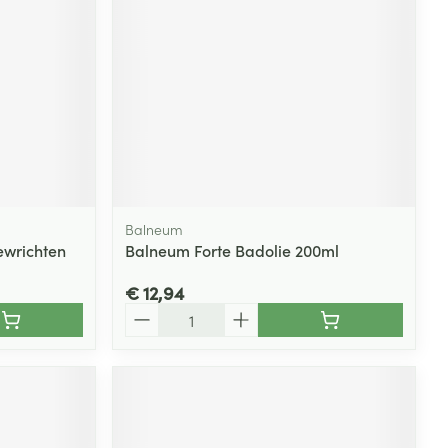
rende
Parfums en
geurproducten
Balneum
ewrichten
Balneum Forte Badolie 200ml
€ 12,94
Aantal
CBD