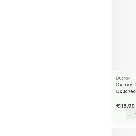
Ducray
Ducray 
Doucheol
€ 18,90
Aantal