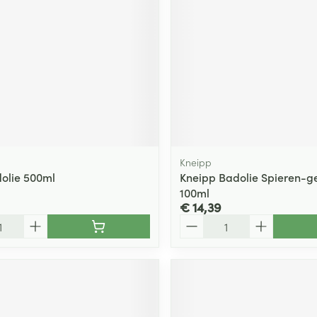
ging
Supplementen
Insectenwe
Mondmaskers
middelen
ssen
 -
id
d
Kneipp
olie 500ml
Kneipp Badolie Spieren-g
100ml
€ 14,39
Aantal
Zelfbruiner
Scheren