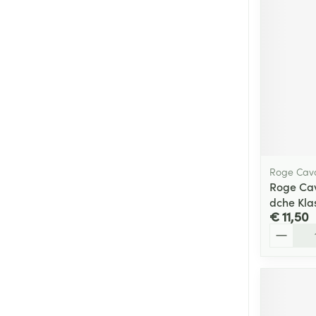
Roge Cava
Roge Cav
dche Kla
€ 11,50
Aantal