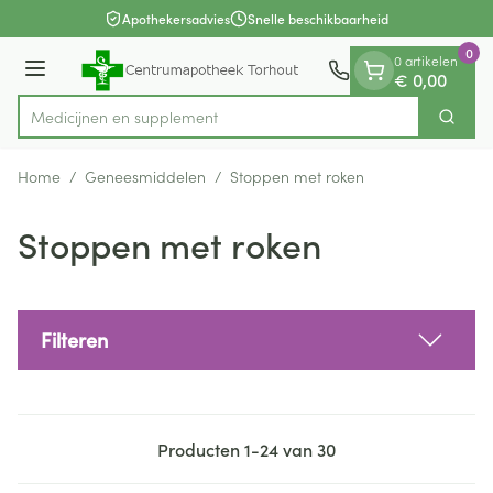
Dia 1 van 1
Ga naar de inhoud
Apothekersadvies
Snelle beschikbaarheid
0
0 artikelen
Menu
€ 0,00
Me
Zoek
Product, merk, categorie...
Home
/
Geneesmiddelen
/
Stoppen met roken
Stoppen met roken
Filteren
Producten
1
-
24
van
30