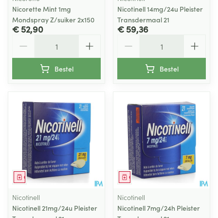
Nicorette Mint 1mg
Nicotinell 14mg/24u Pleister
Mondspray Z/suiker 2x150
Transdermaal 21
€ 52,90
€ 59,36
Aantal
Aantal
Bestel
Bestel
Geneesmiddel
Geneesmiddel
Nicotinell
Nicotinell
Nicotinell 21mg/24u Pleister
Nicotinell 7mg/24h Pleister