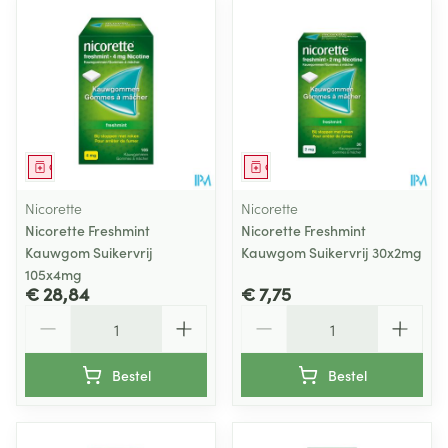
Geneesmiddel
Geneesmiddel
Nicorette
Nicorette
Nicorette Freshmint
Nicorette Freshmint
Kauwgom Suikervrij
Kauwgom Suikervrij 30x2mg
105x4mg
€ 28,84
€ 7,75
Aantal
Aantal
Bestel
Bestel