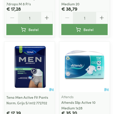
7drops M 8 P/s
Medium 20
€ 17,28
€ 38,79
Aantal
Aantal
Bestel
Bestel
Attends
Tena Men Active Fit Pants
Attends Slip Active 10
Norm. Grijs S/m12 772702
Medium 1x28
€ 17,39
€ 35,20