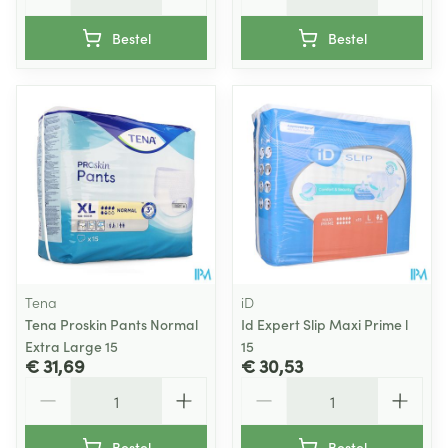
Bestel
Bestel
Tena
iD
Tena Proskin Pants Normal
Id Expert Slip Maxi Prime l
Extra Large 15
15
€ 31,69
€ 30,53
Aantal
Aantal
Bestel
Bestel