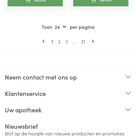
Toon
per pagina
Pagina's
U lees momenteel pagina
Pagina
Pagina
Pagina
1
2
3
...
21
Neem contact met ons op
Klantenservice
Uw apotheek
Nieuwsbrief
Blijf op de hoogte van nieuwe producten en promoties