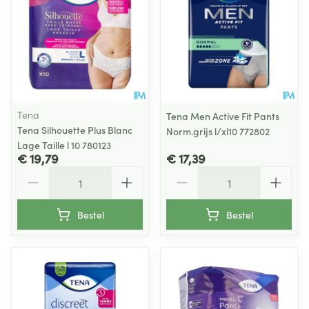
Tena
Tena Men Active Fit Pants
Tena Silhouette Plus Blanc
Norm.grijs l/xl10 772802
Lage Taille l 10 780123
€ 19,79
€ 17,39
Aantal
Aantal
Bestel
Bestel