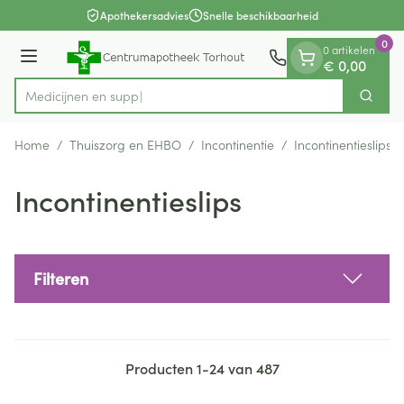
Dia 1 van 1
Ga naar de inhoud
Apothekersadvies
Snelle beschikbaarheid
0
0 artikelen
Menu
€ 0,00
Zoek
Product, merk, categorie...
Home
/
Thuiszorg en EHBO
/
Incontinentie
/
Incontinentieslips
Incontinentieslips
Filteren
Producten
1
-
24
van
487