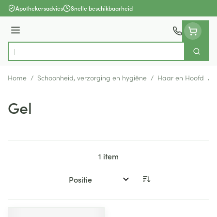
Ga naar de inhoud
Apothekersadvies
Snelle beschikbaarheid
Menu
Zoek
Product, merk, categorie...
Home
/
Schoonheid, verzorging en hygiëne
/
Haar en Hoofd
/
Gel
1
item
Sorteer op: