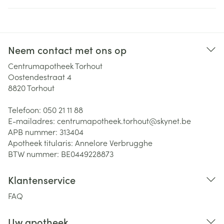
Neem contact met ons op
Centrumapotheek Torhout
Oostendestraat 4
8820
Torhout
Telefoon:
050 21 11 88
E-mailadres:
centrumapotheek.torhout@
skynet.be
APB nummer:
313404
Apotheek titularis:
Annelore Verbrugghe
BTW nummer:
BE0449228873
Klantenservice
FAQ
Uw apotheek