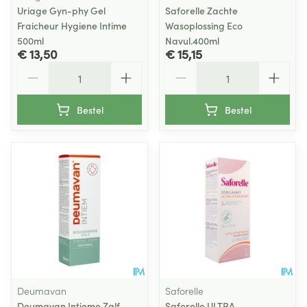
Uriage Gyn-phy Gel
Saforelle Zachte
Fraicheur Hygiene Intime
Wasoplossing Eco
500ml
Navul.400ml
€ 13,50
€ 15,15
Aantal
Aantal
Bestel
Bestel
Deumavan
Saforelle
Deumavan Intieme Zalf
Saforelle ULTRA