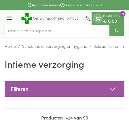
Dia 1 van 1
Ga naar de inhoud
Apothekersadvies
Snelle beschikbaarheid
0
0 artikelen
Menu
€ 0,00
Med
Zoek
Product, merk, categorie...
Home
/
Schoonheid, verzorging en hygiëne
/
Seksualiteit en int
Intieme verzorging
Filteren
Producten
1
-
24
van
90