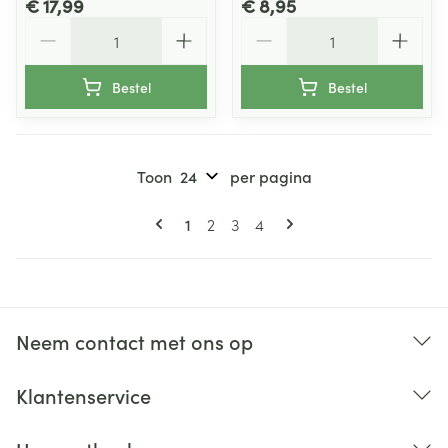
€ 17,99
€ 8,95
Aantal
Aantal
Bestel
Bestel
Toon
per pagina
Pagina's
U lees momenteel pagina
Pagina
Pagina
Pagina
1
2
3
4
Neem contact met ons op
Klantenservice