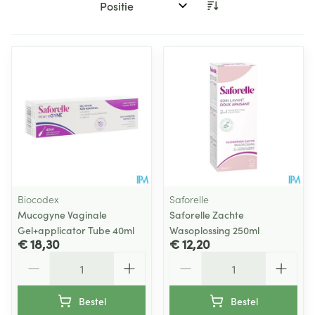
Sorteer op:
Biocodex
Saforelle
Mucogyne Vaginale
Saforelle Zachte
Gel+applicator Tube 40ml
Wasoplossing 250ml
€ 18,30
€ 12,20
Aantal
Aantal
Bestel
Bestel