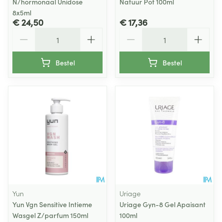
N/hormonaal Unidose
Natuur Pot 100ml
8x5ml
€ 24,50
€ 17,36
Aantal
Aantal
Bestel
Bestel
Yun
Uriage
Yun Vgn Sensitive Intieme
Uriage Gyn-8 Gel Apaisant
Wasgel Z/parfum 150ml
100ml