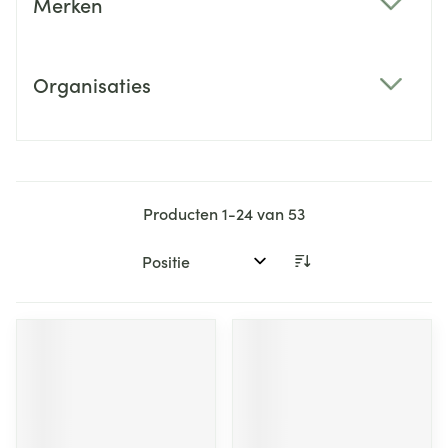
Merken
filter
Organisaties
filter
Producten
1
-
24
van
53
Sorteer op: