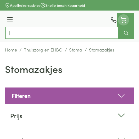
Ga naar de inhoud
Apothekersadvies
Snelle beschikbaarheid
Menu
Zoek
Product, merk, categorie...
Home
/
Thuiszorg en EHBO
/
Stoma
/
Stomazakjes
Stomazakjes
Filteren
Doorgaan naar productlijst
Prijs
filter