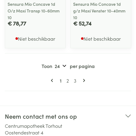
Sensura Mio Concave 1d
Sensura Mio Concave 1d
O/z Maxi Transp 10-60mm
g/z Maxi Venster 10-40mm
10
10
€ 78,77
€ 52,74
Niet beschikbaar
Niet beschikbaar
Toon
per pagina
Pagina's
U lees momenteel pagina
Pagina
Pagina
1
2
3
Neem contact met ons op
Centrumapotheek Torhout
Oostendestraat 4