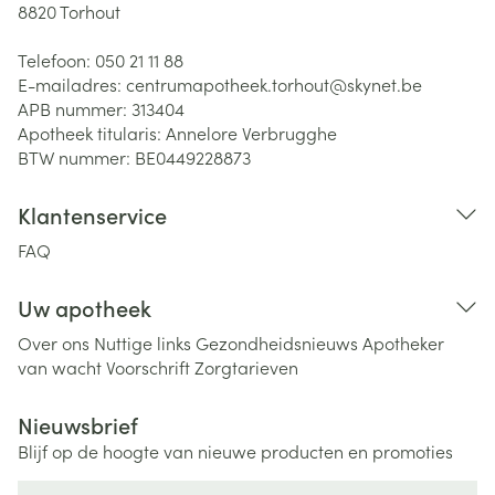
8820
Torhout
Telefoon:
050 21 11 88
E-mailadres:
centrumapotheek.torhout@
skynet.be
APB nummer:
313404
Apotheek titularis:
Annelore Verbrugghe
BTW nummer:
BE0449228873
Klantenservice
FAQ
Uw apotheek
Over ons
Nuttige links
Gezondheidsnieuws
Apotheker
van wacht
Voorschrift
Zorgtarieven
Nieuwsbrief
Blijf op de hoogte van nieuwe producten en promoties
E-mail adres