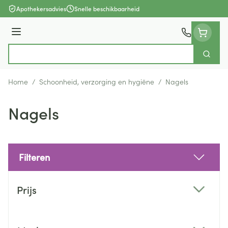
Ga naar de inhoud
Apothekersadvies
Snelle beschikbaarheid
Menu
Zoek
Product, merk, categorie...
Home
/
Schoonheid, verzorging en hygiëne
/
Nagels
Nagels
Filteren
Doorgaan naar productlijst
Prijs
filter