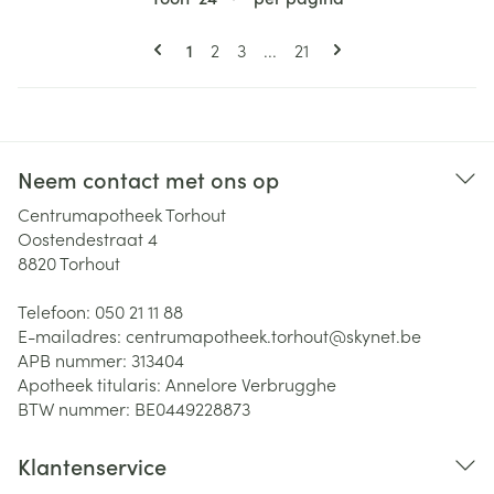
Pagina's
U lees momenteel pagina
Pagina
Pagina
Pagina
1
2
3
...
21
Neem contact met ons op
Centrumapotheek Torhout
Oostendestraat 4
8820
Torhout
Telefoon:
050 21 11 88
E-mailadres:
centrumapotheek.torhout@
skynet.be
APB nummer:
313404
Apotheek titularis:
Annelore Verbrugghe
BTW nummer:
BE0449228873
Klantenservice