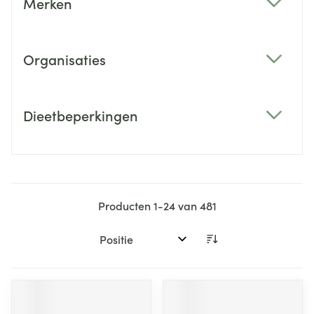
Merken
filter
Organisaties
filter
Dieetbeperkingen
filter
Producten
1
-
24
van
481
Sorteer op: