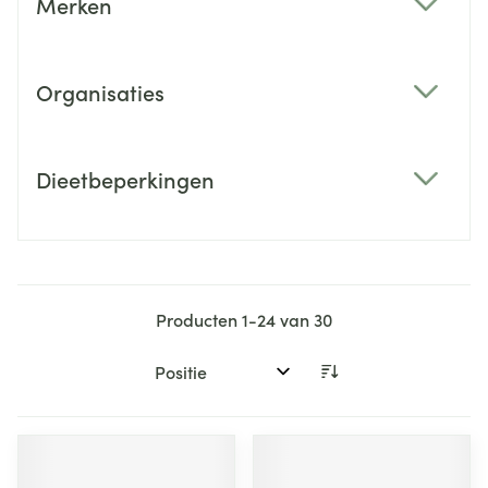
Merken
filter
Organisaties
filter
Dieetbeperkingen
filter
Producten
1
-
24
van
30
Sorteer op: