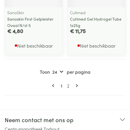
SanoSkin
Cutimed
Sanoskin First Gelpleister
Cutimed Gel Hydrogel Tube
Ovaal N/st 5
1x25g
€ 4,80
€ 11,75
Niet beschikbaar
Niet beschikbaar
Toon
per pagina
Pagina's
U lees momenteel pagina
Pagina
1
2
Neem contact met ons op
Centrumapotheek Torhout