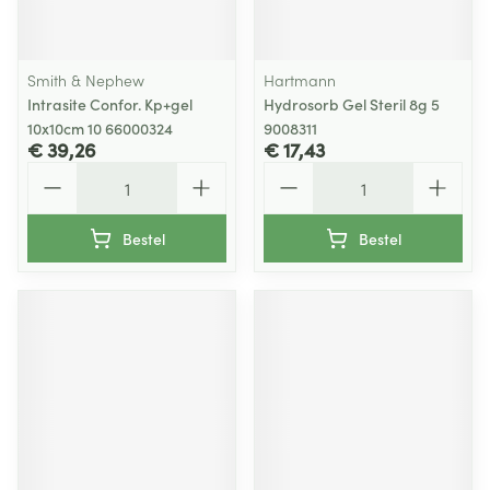
Smith & Nephew
Hartmann
Intrasite Confor. Kp+gel
Hydrosorb Gel Steril 8g 5
10x10cm 10 66000324
9008311
€ 39,26
€ 17,43
Aantal
Aantal
Bestel
Bestel