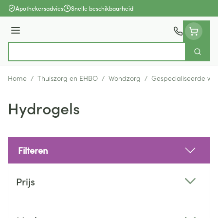
Ga naar de inhoud
Apothekersadvies
Snelle beschikbaarheid
Menu
Zoek
Product, merk, categorie...
Home
/
Thuiszorg en EHBO
/
Wondzorg
/
Gespecialiseerde wo
Hydrogels
Filteren
Doorgaan naar productlijst
Prijs
filter