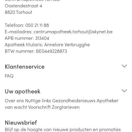
Oostendestraat 4
8820
Torhout
Telefoon:
050 21 11 88
E-mailadres:
centrumapotheek.torhout@
skynet.be
APB nummer:
313404
Apotheek titularis:
Annelore Verbrugghe
BTW nummer:
BE0449228873
Klantenservice
FAQ
Uw apotheek
Over ons
Nuttige links
Gezondheidsnieuws
Apotheker
van wacht
Voorschrift
Zorgtarieven
Nieuwsbrief
Blijf op de hoogte van nieuwe producten en promoties