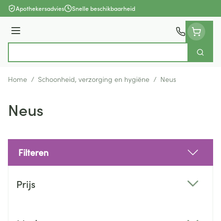
Ga naar de inhoud
Apothekersadvies
Snelle beschikbaarheid
Menu
Zoek
Product, merk, categorie...
Home
/
Schoonheid, verzorging en hygiëne
/
Neus
Neus
Filteren
Doorgaan naar productlijst
Prijs
filter