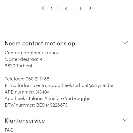
Pagina's
U lees momenteel pagina
Pagina
Pagina
Pagina
1
2
3
...
5
Neem contact met ons op
Centrumapotheek Torhout
Oostendestraat 4
8820
Torhout
Telefoon:
050 21 11 88
E-mailadres:
centrumapotheek.torhout@
skynet.be
APB nummer:
313404
Apotheek titularis:
Annelore Verbrugghe
BTW nummer:
BE0449228873
Klantenservice
FAQ