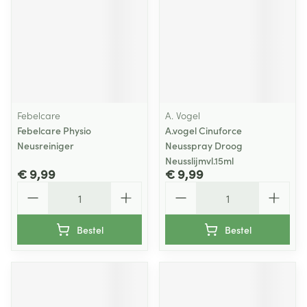
Febelcare
A. Vogel
Febelcare Physio
A.vogel Cinuforce
Neusreiniger
Neusspray Droog
Neusslijmvl.15ml
€ 9,99
€ 9,99
Aantal
Aantal
Bestel
Bestel