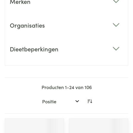
Merken
filter
Organisaties
filter
Dieetbeperkingen
filter
Producten
1
-
24
van
106
Sorteer op: