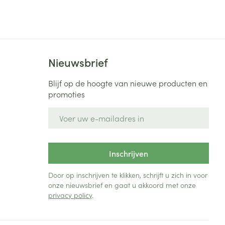
Bed
ng zon
Doorliggen - decubitis
Toon meer
ie
Urinewegen
Nieuwsbrief
id, spanning
Stoppen met roken
Blijf op de hoogte van nieuwe producten en
 en intieme
Gezichtsreiniging -
promoties
ontschminken
n Orthopedie
Instrumenten
sche
E-mail adres
n anticonceptie
Reinigingsmelk, - crème, -
Anti tumor middelen
olie en gel
jn
Tonic - lotion
Inschrijven
zorging
Anesthesie
Micellair water
Door op inschrijven te klikken, schrijft u zich in voor
Specifiek voor de ogen
onze nieuwsbrief en gaat u akkoord met onze
t
ie
Diverse geneesmiddelen
privacy policy
.
Toon meer