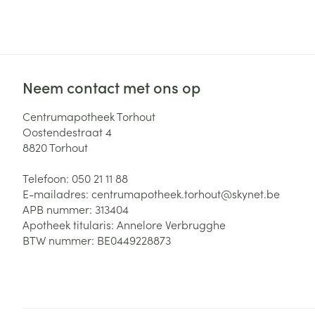
Zuurstof
Eelt
Eksteroog - lik
Ademhalingsste
Toon meer
Neem contact met ons op
Spieren en gew
Centrumapotheek Torhout
Specifiek voor
Oostendestraat 4
Naalden en spu
8820
Torhout
Lichaamsverzo
Infecties
Spuiten
Deodorant
Telefoon:
050 21 11 88
Oplossing voor 
E-mailadres:
centrumapotheek.torhout@
skynet.be
Gezichtsverzor
APB nummer:
313404
Naalden
Luizen
Apotheek titularis:
Annelore Verbrugghe
BTW nummer:
BE0449228873
Naalden voor i
pennaalden
Diagnostica
Toon meer