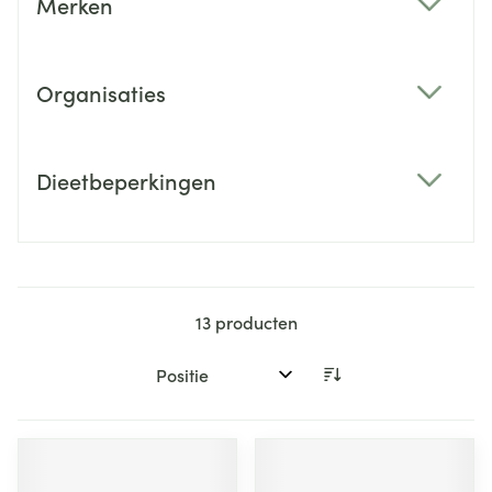
Merken
filter
Organisaties
filter
Dieetbeperkingen
filter
13
producten
Sorteer op: