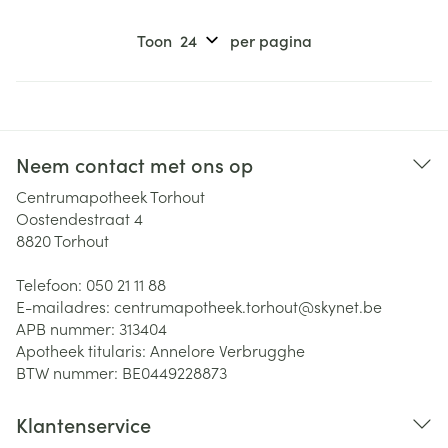
Toon
per pagina
Neem contact met ons op
Centrumapotheek Torhout
Oostendestraat 4
8820
Torhout
Telefoon:
050 21 11 88
E-mailadres:
centrumapotheek.torhout@
skynet.be
APB nummer:
313404
Apotheek titularis:
Annelore Verbrugghe
BTW nummer:
BE0449228873
Klantenservice