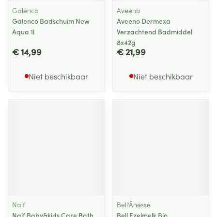
Galenco
Aveeno
Galenco Badschuim New
Aveeno Dermexa
Aqua 1l
Verzachtend Badmiddel
8x42g
€ 14,99
€ 21,99
Niet beschikbaar
Niet beschikbaar
Naif
Bell’Ânesse
Naif Baby&kids Care Bath
Bell Ezelmelk Bio