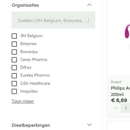
Organisaties
Aerosol access
Blaren
Creme, gel en 
filter
Zuurstof
Eelt
Eksteroog - lik
Ademhalingsste
3M Belgium
Toon meer
Biosynex
Bomedys
Spieren en gew
Ceres Pharma
Specifiek voor
Difrax
Naalden en spu
Lichaamsverzo
Eureka Pharma
Infecties
Spuiten
Avent
Deodorant
GSA Healthcare
Philips A
Oplossing voor 
Hospidex
Gezichtsverzor
200ml
Naalden
€ 8,69
Luizen
Toon meer
Aantal
Naalden voor i
pennaalden
Diagnostica
Dieetbeperkingen
Toon meer