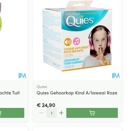
rende
Parfums en
geurproducten
Quies
achte Tuit
Quies Gehoorkap Kind A/lawaai Roze
CBD
€ 24,90
Aantal