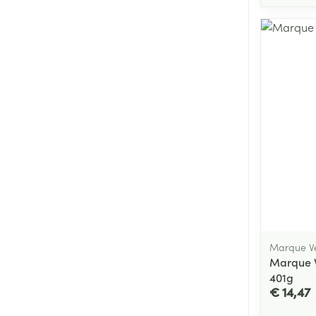
Marque Ve
Marque V
401g
€ 14,47