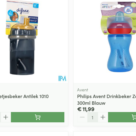
Toon meer
ging
Supplementen
Insectenwe
Mondmaskers
middelen
ssen
 -
id
d
Avent
etjesbeker Antilek 1010
Philips Avent Drinkbeker Z
300ml Blauw
Zelfbruiner
Scheren
€ 11,99
Aantal