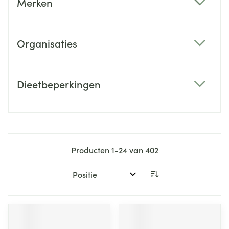
Merken
filter
Organisaties
filter
Dieetbeperkingen
filter
Producten
1
-
24
van
402
Sorteer op: