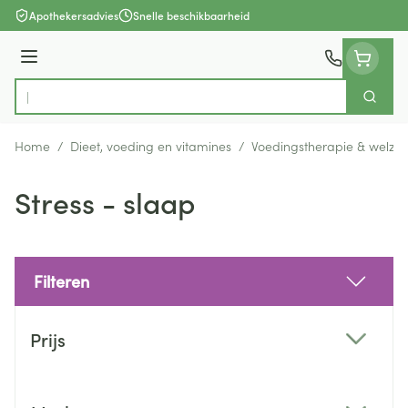
Ga naar de inhoud
Apothekersadvies
Snelle beschikbaarheid
Menu
Zoek
Product, merk, categorie...
Home
/
Dieet, voeding en vitamines
/
Voedingstherapie & welzijn
Stress - slaap
Filteren
Doorgaan naar productlijst
Prijs
filter