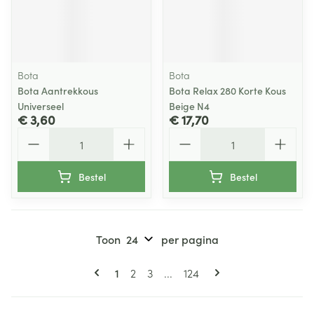
Bota
Bota
Bota Aantrekkous
Bota Relax 280 Korte Kous
Universeel
Beige N4
€ 3,60
€ 17,70
Aantal
Aantal
Bestel
Bestel
Toon
per pagina
Pagina's
U lees momenteel pagina
Pagina
Pagina
Pagina
1
2
3
...
124