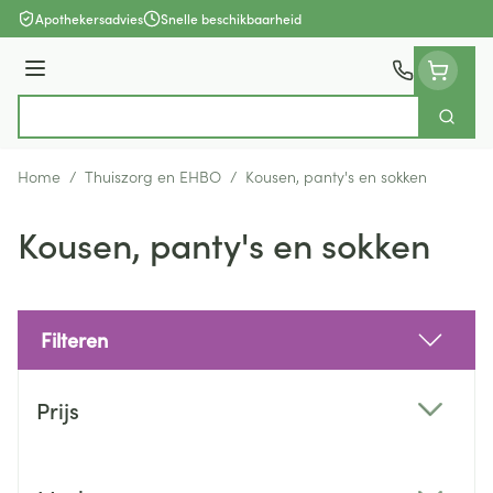
Ga naar de inhoud
Apothekersadvies
Snelle beschikbaarheid
Menu
Zoek
Product, merk, categorie...
Home
/
Thuiszorg en EHBO
/
Kousen, panty's en sokken
Kousen, panty's en sokken
Filteren
Doorgaan naar productlijst
Prijs
filter