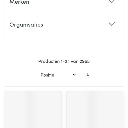
Merken
filter
Organisaties
filter
Producten
1
-
24
van
2965
Sorteer op: