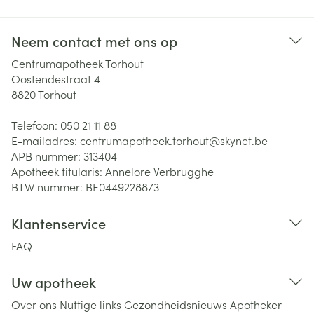
Neem contact met ons op
Centrumapotheek Torhout
Oostendestraat 4
8820
Torhout
Telefoon:
050 21 11 88
E-mailadres:
centrumapotheek.torhout@
skynet.be
APB nummer:
313404
Apotheek titularis:
Annelore Verbrugghe
BTW nummer:
BE0449228873
Klantenservice
FAQ
Uw apotheek
Over ons
Nuttige links
Gezondheidsnieuws
Apotheker