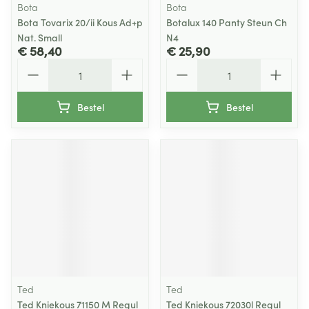
Bota
Bota
Bota Tovarix 20/ii Kous Ad+p
Botalux 140 Panty Steun Ch
Nat. Small
N4
€ 58,40
€ 25,90
Aantal
Aantal
Bestel
Bestel
Ted
Ted
Ted Kniekous 71150 M Regul
Ted Kniekous 72030l Regul