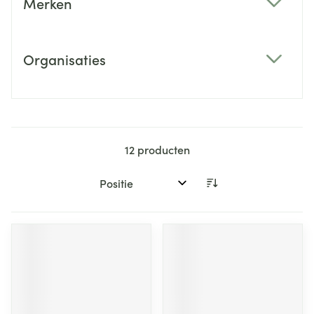
Merken
filter
Organisaties
filter
12
producten
Sorteer op: