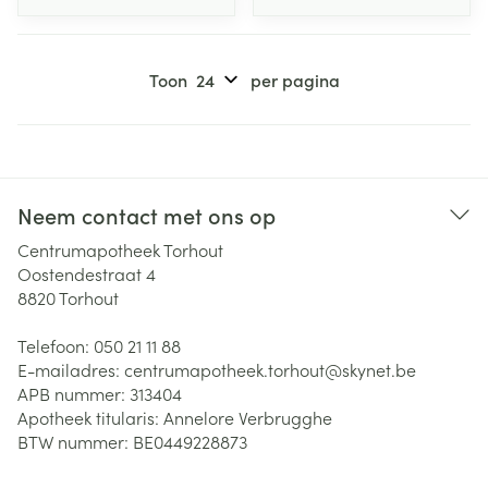
Toon
per pagina
Neem contact met ons op
Centrumapotheek Torhout
Oostendestraat 4
8820
Torhout
Telefoon:
050 21 11 88
E-mailadres:
centrumapotheek.torhout@
skynet.be
APB nummer:
313404
Apotheek titularis:
Annelore Verbrugghe
BTW nummer:
BE0449228873