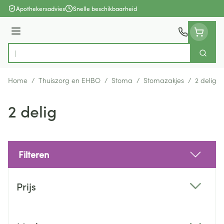
Ga naar de inhoud
Apothekersadvies
Snelle beschikbaarheid
Menu
Zoek
Product, merk, categorie...
Home
/
Thuiszorg en EHBO
/
Stoma
/
Stomazakjes
/
2 delig
2 delig
Filteren
Doorgaan naar productlijst
Prijs
filter