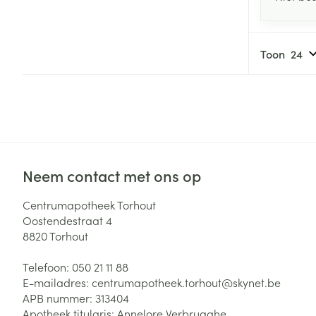
Toon
Neem contact met ons op
Centrumapotheek Torhout
Oostendestraat 4
8820
Torhout
Telefoon:
050 21 11 88
E-mailadres:
centrumapotheek.torhout@
skynet.be
APB nummer:
313404
Apotheek titularis:
Annelore Verbrugghe