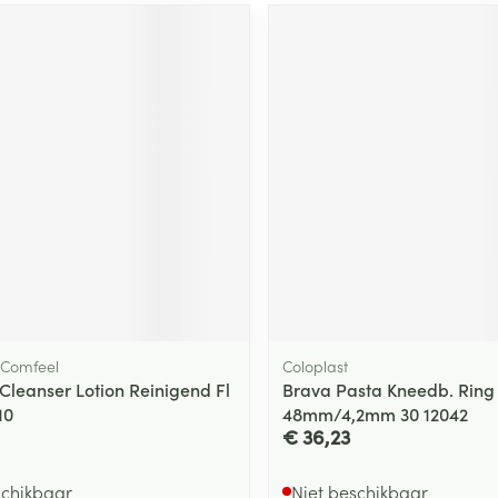
ging
Supplementen
Insectenwe
Mondmaskers
middelen
ssen
 -
id
d
Zelfbruiner
Scheren
, Comfeel
Coloplast
Cleanser Lotion Reinigend Fl
Brava Pasta Kneedb. Ring
10
48mm/4,2mm 30 12042
€ 36,23
schikbaar
Niet beschikbaar