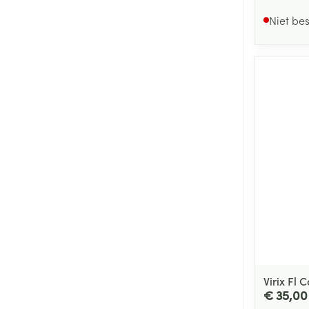
Niet be
Virix Fl 
€ 35,00