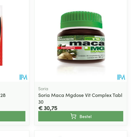
rende
Parfums en
geurproducten
Soria
 28
Soria Maca Mgdose Vit Complex Tabl
30
CBD
€ 30,75
Bestel