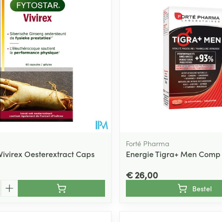
ging
Supplementen
Insectenwe
Mondmaskers
middelen
ssen
 -
id
d
Forté Pharma
 Vivirex Oesterextract Caps
Energie Tigra+ Men Comp
Zelfbruiner
Scheren
€ 26,00
Bestel