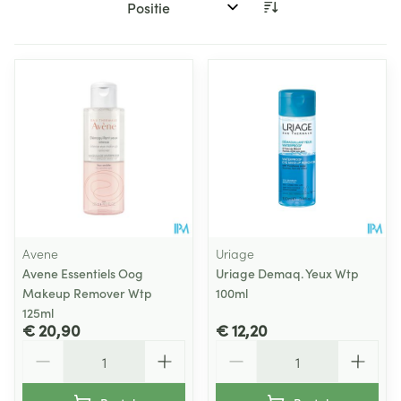
Sorteer op:
Avene
Uriage
Avene Essentiels Oog
Uriage Demaq. Yeux Wtp
Makeup Remover Wtp
100ml
125ml
€ 20,90
€ 12,20
Aantal
Aantal