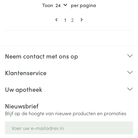
Toon
per pagina
Pagina's
U lees momenteel pagina
Pagina
1
2
Neem contact met ons op
Klantenservice
Uw apotheek
Nieuwsbrief
Blijf op de hoogte van nieuwe producten en promoties
E-mail adres