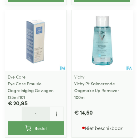
Eye Care
Vichy
Eye Care Emulsie
Vichy Pt Kalmerende
Oogreiniging Gev.ogen
Oogmake Up Remover
125ml 101
100ml
€ 20,95
Aantal
€ 14,50
Niet beschikbaar
Bestel