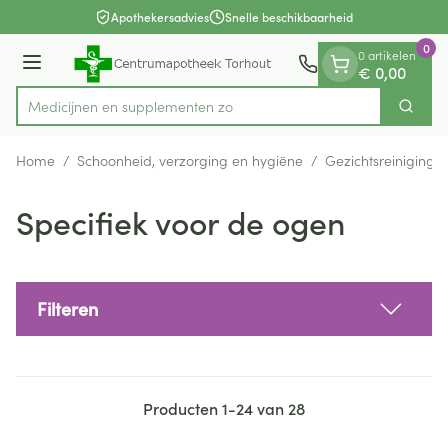
Dia 1 van 1
Ga naar de inhoud
Apothekersadvies
Snelle beschikbaarheid
0
0 artikelen
Menu
€ 0,00
Medicijnen
Zoek
Product, merk, categorie...
Home
/
Schoonheid, verzorging en hygiëne
/
Gezichtsreiniging 
Specifiek voor de ogen
Filteren
Producten
1
-
24
van
28