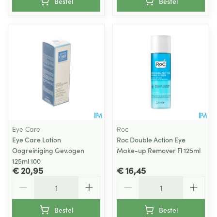
Bestel
Bestel
Eye Care
Roc
Eye Care Lotion
Roc Double Action Eye
Oogreiniging Gev.ogen
Make-up Remover Fl 125ml
125ml 100
€ 20,95
€ 16,45
Aantal
Aantal
Bestel
Bestel