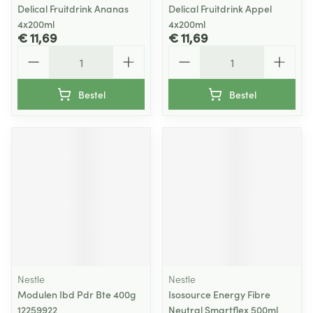
Delical Fruitdrink Ananas
Delical Fruitdrink Appel
4x200ml
4x200ml
€ 11,69
€ 11,69
Aantal
Aantal
Bestel
Bestel
Nestle
Nestle
Modulen Ibd Pdr Bte 400g
Isosource Energy Fibre
12259922
Neutral Smartflex 500ml