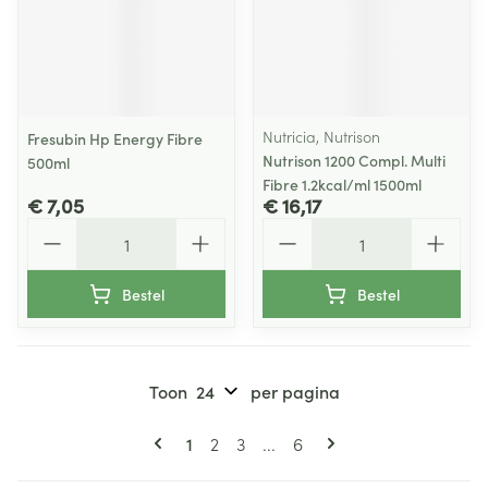
Nutricia, Nutrison
Fresubin Hp Energy Fibre
Nutrison 1200 Compl. Multi
500ml
Fibre 1.2kcal/ml 1500ml
€ 7,05
€ 16,17
Aantal
Aantal
Bestel
Bestel
Toon
per pagina
Pagina's
U lees momenteel pagina
Pagina
Pagina
Pagina
1
2
3
...
6