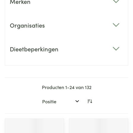
Merken
filter
Organisaties
filter
Dieetbeperkingen
filter
Producten
1
-
24
van
132
Sorteer op: