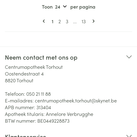
Toon
per pagina
Pagina's
U lees momenteel pagina
Pagina
Pagina
Pagina
1
2
3
...
13
Neem contact met ons op
Centrumapotheek Torhout
Oostendestraat 4
8820
Torhout
Telefoon:
050 21 11 88
E-mailadres:
centrumapotheek.torhout@
skynet.be
APB nummer:
313404
Apotheek titularis:
Annelore Verbrugghe
BTW nummer:
BE0449228873
Klantenservice