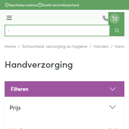
Ga naar de inhoud
Apothekersadvies
Snelle beschikbaarheid
Menu
Zoek
Product, merk, categorie...
Home
/
Schoonheid, verzorging en hygiëne
/
Handen
/
Handve
Handverzorging
Filteren
Doorgaan naar productlijst
Prijs
filter