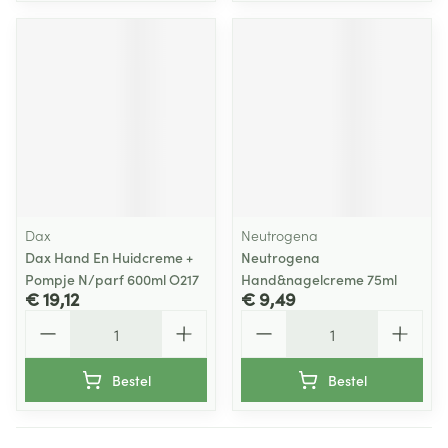
Dax
Neutrogena
Dax Hand En Huidcreme +
Neutrogena
Pompje N/parf 600ml O217
Hand&nagelcreme 75ml
€ 19,12
€ 9,49
Aantal
Aantal
Bestel
Bestel