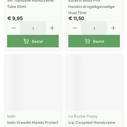
Svr Topialyse Handcreme
Eucerin Body Ph5
Tube 50ml
Handcr.droge&gevoelige
Huid 75ml
€ 9,95
€ 11,50
Aantal
Aantal
Bestel
Bestel
Isdin
La Roche Posay
Isdin Ureadin Hands Protect
Lrp Cicaplast Handcreme