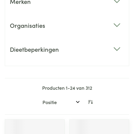
Merken
filter
Organisaties
filter
Dieetbeperkingen
filter
Producten
1
-
24
van
312
Sorteer op: